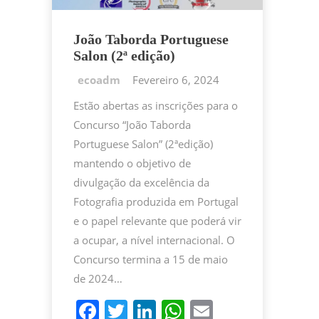
João Taborda Portuguese
Salon (2ª edição)
Fevereiro 6, 2024
Estão abertas as inscrições para o
Concurso “João Taborda
Portuguese Salon” (2ªedição)
mantendo o objetivo de
divulgação da excelência da
Fotografia produzida em Portugal
e o papel relevante que poderá vir
a ocupar, a nível internacional. O
Concurso termina a 15 de maio
de 2024…
F
T
Li
W
E