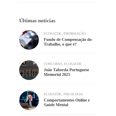
k
Últimas notícias
,
ECOSAÚDE
INFORMAÇÃO
Fundo de Compensação do
Trabalho, o que é?
,
CONCURSO
ECOSAÚDE
João Taborda Portuguese
Memorial 2025
,
ECOSAÚDE
PSICOLOGIA
Comportamentos Online e
Saúde Mental