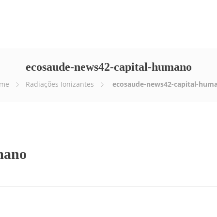
Empresa
Serviços
E-news
Vídeos
ecosaude-news42-capital-humano
me
Radiações Ionizantes
ecosaude-news42-capital-hum
mano