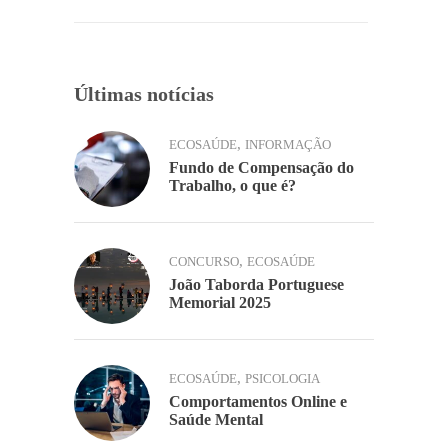
o
p
k
k
Últimas notícias
,
ECOSAÚDE
INFORMAÇÃO
Fundo de Compensação do
Trabalho, o que é?
,
CONCURSO
ECOSAÚDE
João Taborda Portuguese
Memorial 2025
,
ECOSAÚDE
PSICOLOGIA
Comportamentos Online e
Saúde Mental