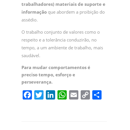
trabalhadores) materiais de suporte e
informação
que abordem a proibição do
assédio.
O trabalho conjunto de valores como o
respeito e a tolerância conduzirão, no
tempo, a um ambiente de trabalho, mais
saudável.
Para mudar comportamentos é
preciso tempo, esforço e
perseverança.
F
T
Li
W
E
C
P
a
w
n
h
m
o
ar
c
itt
k
at
ai
p
til
e
er
e
s
l
y
h