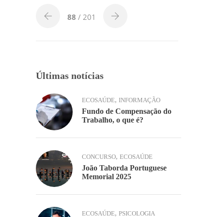
b
dI
A
Li
ar
o
n
p
n
88
/ 201
o
p
k
k
Últimas notícias
,
ECOSAÚDE
INFORMAÇÃO
Fundo de Compensação do
Trabalho, o que é?
,
CONCURSO
ECOSAÚDE
João Taborda Portuguese
Memorial 2025
,
ECOSAÚDE
PSICOLOGIA