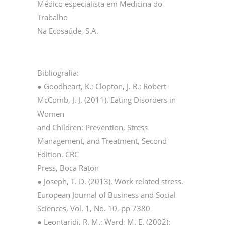
Médico especialista em Medicina do
Trabalho
Na Ecosaúde, S.A.
Bibliografia:
● Goodheart, K.; Clopton, J. R.; Robert­
McComb, J. J. (2011). Eating Disorders in
Women
and Children: Prevention, Stress
Management, and Treatment, Second
Edition. CRC
Press, Boca Raton
● Joseph, T. D. (2013). Work related stress.
European Journal of Business and Social
Sciences, Vol. 1, No. 10, pp 73­80
● Leontaridi, R. M.; Ward, M. E. (2002):