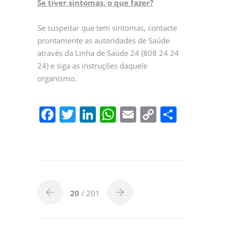
Se tiver sintomas, o que fazer?
Se suspeitar que tem sintomas, contacte
prontamente as autoridades de Saúde
através da Linha de Saúde 24 (808 24 24
24) e siga as instruções daquele
organismo.
F
T
Li
W
E
C
P
a
w
n
h
m
o
ar
c
itt
k
at
ai
p
til
e
er
e
s
l
y
h
b
dI
A
Li
ar
o
n
p
n
20
/ 201
o
p
k