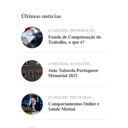
k
Últimas notícias
,
ECOSAÚDE
INFORMAÇÃO
Fundo de Compensação do
Trabalho, o que é?
,
CONCURSO
ECOSAÚDE
João Taborda Portuguese
Memorial 2025
,
ECOSAÚDE
PSICOLOGIA
Comportamentos Online e
Saúde Mental